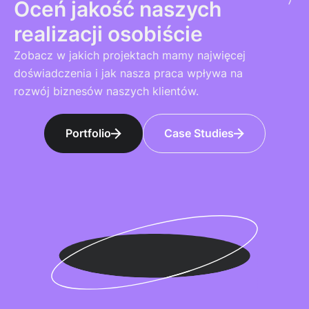
Oceń jakość naszych
realizacji osobiście
Zobacz w jakich projektach mamy najwięcej
doświadczenia i jak nasza praca wpływa na
rozwój biznesów naszych klientów.
Portfolio
Case Studies