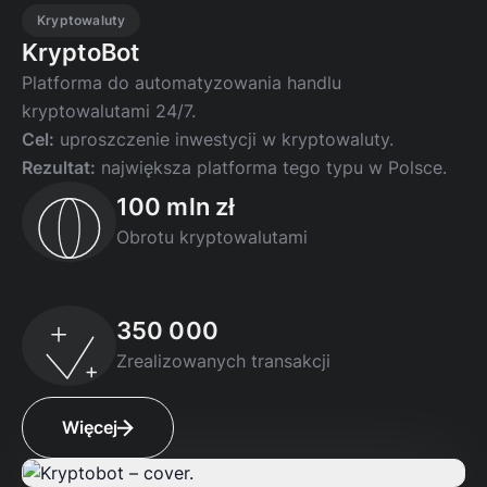
Kryptowaluty
KryptoBot
Platforma do automatyzowania handlu
kryptowalutami 24/7.
Cel:
uproszczenie inwestycji w kryptowaluty.
Rezultat:
największa platforma tego typu w Polsce.
100 mln zł
Obrotu kryptowalutami
350 000
Zrealizowanych transakcji
Więcej