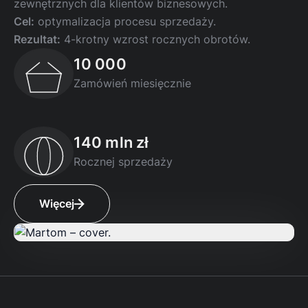
zewnętrznych dla klientów biznesowych.
Cel:
optymalizacja procesu sprzedaży.
Rezultat:
4-krotny wzrost rocznych obrotów.
10 000
Zamówień miesięcznie
140 mln zł
Rocznej sprzedaży
Więcej