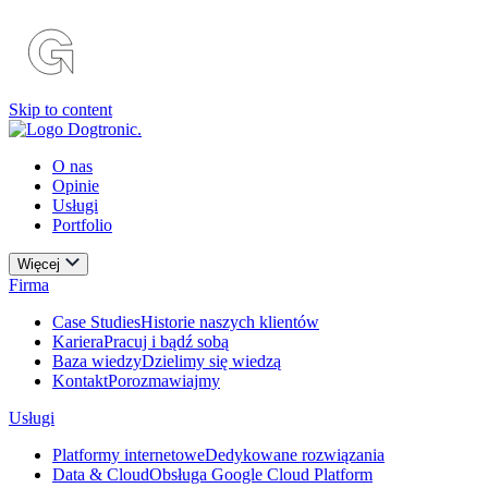
Skip to content
O nas
Opinie
Usługi
Portfolio
Więcej
Firma
Case Studies
Historie naszych klientów
Kariera
Pracuj i bądź sobą
Baza wiedzy
Dzielimy się wiedzą
Kontakt
Porozmawiajmy
Usługi
Platformy internetowe
Dedykowane rozwiązania
Data & Cloud
Obsługa Google Cloud Platform