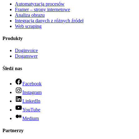
Automatyzacja procesów
Framer – strony internetowe
Analiza obrazu
Integracja danych z różnych źródeł
Web scraping
Produkty
Doginvoice
Doganswer
Śledź nas
Facebook
Instagram
LinkedIn
YouTube
Medium
Partnerzy