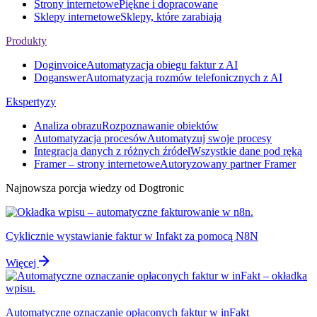
Strony internetowe
Piękne i dopracowane
Sklepy internetowe
Sklepy, które zarabiają
Produkty
Doginvoice
Automatyzacja obiegu faktur z AI
Doganswer
Automatyzacja rozmów telefonicznych z AI
Ekspertyzy
Analiza obrazu
Rozpoznawanie obiektów
Automatyzacja procesów
Automatyzuj swoje procesy
Integracja danych z różnych źródeł
Wszystkie dane pod ręką
Framer – strony internetowe
Autoryzowany partner Framer
Najnowsza porcja wiedzy od Dogtronic
Cyklicznie wystawianie faktur w Infakt za pomocą N8N
Więcej
Automatyczne oznaczanie opłaconych faktur w inFakt