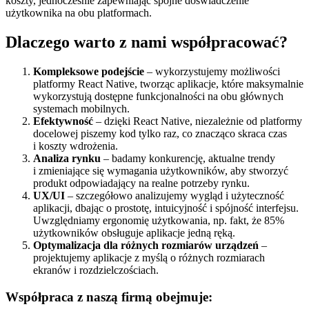
koszty, jednocześnie zapewniając spójne doświadczenie
użytkownika na obu platformach.
Dlaczego warto z nami współpracować?
Kompleksowe podejście
– wykorzystujemy możliwości
platformy React Native, tworząc aplikacje, które maksymalnie
wykorzystują dostępne funkcjonalności na obu głównych
systemach mobilnych.
Efektywność
– dzięki React Native, niezależnie od platformy
docelowej piszemy kod tylko raz, co znacząco skraca czas
i koszty wdrożenia.
Analiza rynku
– badamy konkurencję, aktualne trendy
i zmieniające się wymagania użytkowników, aby stworzyć
produkt odpowiadający na realne potrzeby rynku.
UX/UI
– szczegółowo analizujemy wygląd i użyteczność
aplikacji, dbając o prostotę, intuicyjność i spójność interfejsu.
Uwzględniamy ergonomię użytkowania, np. fakt, że 85%
użytkowników obsługuje aplikacje jedną ręką.
Optymalizacja dla różnych rozmiarów urządzeń
–
projektujemy aplikacje z myślą o różnych rozmiarach
ekranów i rozdzielczościach.
Współpraca z naszą firmą obejmuje: