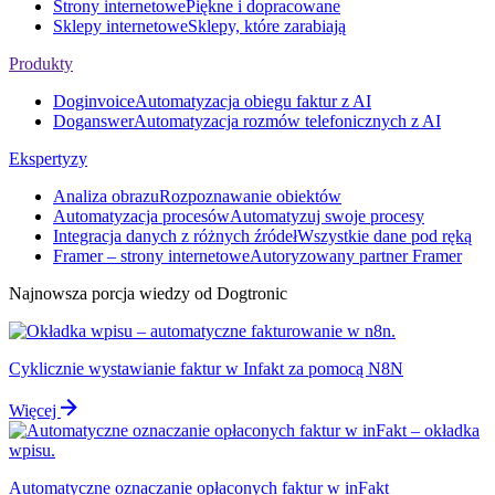
Strony internetowe
Piękne i dopracowane
Sklepy internetowe
Sklepy, które zarabiają
Produkty
Doginvoice
Automatyzacja obiegu faktur z AI
Doganswer
Automatyzacja rozmów telefonicznych z AI
Ekspertyzy
Analiza obrazu
Rozpoznawanie obiektów
Automatyzacja procesów
Automatyzuj swoje procesy
Integracja danych z różnych źródeł
Wszystkie dane pod ręką
Framer – strony internetowe
Autoryzowany partner Framer
Najnowsza porcja wiedzy od Dogtronic
Cyklicznie wystawianie faktur w Infakt za pomocą N8N
Więcej
Automatyczne oznaczanie opłaconych faktur w inFakt