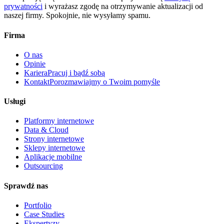
prywatności
i wyrażasz zgodę na otrzymywanie aktualizacji od
naszej firmy. Spokojnie, nie wysyłamy spamu.
Firma
O nas
Opinie
Kariera
Pracuj i bądź sobą
Kontakt
Porozmawiajmy o Twoim pomyśle
Usługi
Platformy internetowe
Data & Cloud
Strony internetowe
Sklepy internetowe
Aplikacje mobilne
Outsourcing
Sprawdź nas
Portfolio
Case Studies
Ekspertyzy