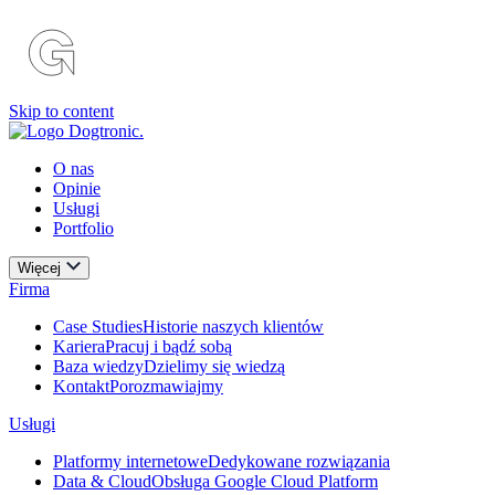
Skip to content
O nas
Opinie
Usługi
Portfolio
Więcej
Firma
Case Studies
Historie naszych klientów
Kariera
Pracuj i bądź sobą
Baza wiedzy
Dzielimy się wiedzą
Kontakt
Porozmawiajmy
Usługi
Platformy internetowe
Dedykowane rozwiązania
Data & Cloud
Obsługa Google Cloud Platform