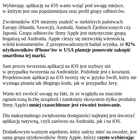
Wybierając aplikację na iOS warto wziąć pod uwagę miejsce,
w którym jest ona popularniejsza oraz profil grupy odbiorców.
Zwolenników iOS możemy znaleźć w niektórych państwach
Europy (Irlandii, Szwecji), Australii, Stanach Zjednoczonych czy
Japonii. Grupa odbiorców firmy Apple jest statystycznie grupą
bogatszą od Androida. Apple cieszy się niezwykłą wiernością
wśród konsumentów. Z przeprowadzonych badań wynika, że
92%
użytkowników iPhone’ów w USA planuje ponownie zakupić
smartfona tej marki.
Sam proces tworzenia aplikacji na iOS jest szybszy niż
w przypadku tworzenia na Androidzie. Podobnie jest z kosztami.
Projektowanie aplikacji na iOS tworzy się w języku Swift, który nie
wymaga pisania tak długiego kodu, jak w przypadku Javy.
Warto też zwrócić uwagę na fakt, że ze względu na znacznie
ograniczoną liczbę urządzeń i zamknięty ekosystem (tylko produkty
firmy Apple)
mniej czasochłonne jest również testowanie.
Dla maksymalnego zwiększenia dostępności najlepiej jest stworzyć
aplikację natywną, czyli zarówno na Androida, jak i na iOS.
Dodatkowym ważnym aspektem, który należy mieć na uwadze, jest
sama grupa użytkowników firmy Apple, którzy
często wybierając