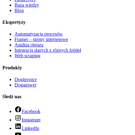
Baza wiedzy
Blog
Ekspertyzy
Automatyzacja procesów
Framer – strony internetowe
Analiza obrazu
Integracja danych z różnych źródeł
Web scraping
Produkty
Doginvoice
Doganswer
Śledź nas
Facebook
Instagram
LinkedIn