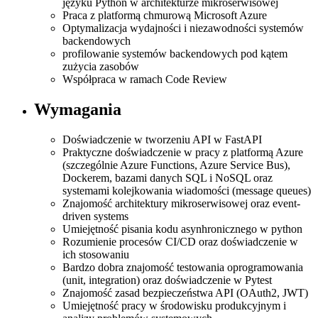
języku Python w architekturze mikroserwisowej
Praca z platformą chmurową Microsoft Azure
Optymalizacja wydajności i niezawodności systemów
backendowych
profilowanie systemów backendowych pod kątem
zużycia zasobów
Współpraca w ramach Code Review
Wymagania
Doświadczenie w tworzeniu API w FastAPI
Praktyczne doświadczenie w pracy z platformą Azure
(szczególnie Azure Functions, Azure Service Bus),
Dockerem, bazami danych SQL i NoSQL oraz
systemami kolejkowania wiadomości (message queues)
Znajomość architektury mikroserwisowej oraz event-
driven systems
Umiejętność pisania kodu asynhronicznego w python
Rozumienie procesów CI/CD oraz doświadczenie w
ich stosowaniu
Bardzo dobra znajomość testowania oprogramowania
(unit, integration) oraz doświadczenie w Pytest
Znajomość zasad bezpieczeństwa API (OAuth2, JWT)
Umiejętność pracy w środowisku produkcyjnym i