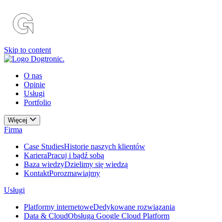
Skip to content
O nas
Opinie
Usługi
Portfolio
Więcej
Firma
Case Studies
Historie naszych klientów
Kariera
Pracuj i bądź sobą
Baza wiedzy
Dzielimy się wiedzą
Kontakt
Porozmawiajmy
Usługi
Platformy internetowe
Dedykowane rozwiązania
Data & Cloud
Obsługa Google Cloud Platform