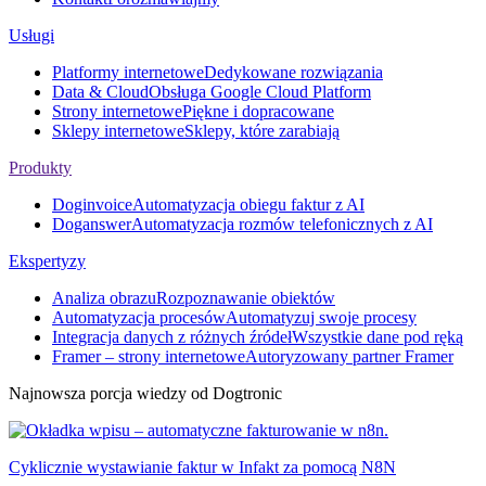
Usługi
Platformy internetowe
Dedykowane rozwiązania
Data & Cloud
Obsługa Google Cloud Platform
Strony internetowe
Piękne i dopracowane
Sklepy internetowe
Sklepy, które zarabiają
Produkty
Doginvoice
Automatyzacja obiegu faktur z AI
Doganswer
Automatyzacja rozmów telefonicznych z AI
Ekspertyzy
Analiza obrazu
Rozpoznawanie obiektów
Automatyzacja procesów
Automatyzuj swoje procesy
Integracja danych z różnych źródeł
Wszystkie dane pod ręką
Framer – strony internetowe
Autoryzowany partner Framer
Najnowsza porcja wiedzy od Dogtronic
Cyklicznie wystawianie faktur w Infakt za pomocą N8N