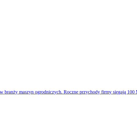
w w branży maszyn ogrodniczych. Roczne przychody firmy sięgają 1