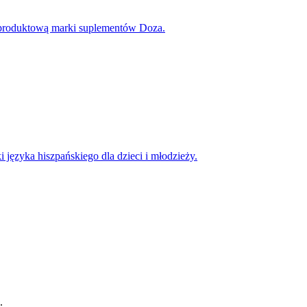
 produktową marki suplementów Doza.
 języka hiszpańskiego dla dzieci i młodzieży.
.