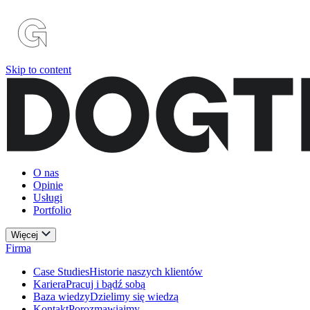
Skip to content
O nas
Opinie
Usługi
Portfolio
Więcej
Firma
Case Studies
Historie naszych klientów
Kariera
Pracuj i bądź sobą
Baza wiedzy
Dzielimy się wiedzą
Kontakt
Porozmawiajmy