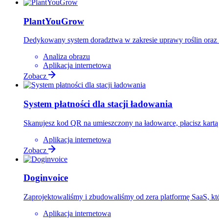
PlantYouGrow
Dedykowany system doradztwa w zakresie uprawy roślin oraz 
Analiza obrazu
Aplikacja internetowa
Zobacz
System płatności dla stacji ładowania
Skanujesz kod QR na umieszczony na ładowarce, płacisz kartą lu
Aplikacja internetowa
Zobacz
Doginvoice
Zaprojektowaliśmy i zbudowaliśmy od zera platformę SaaS, kt
Aplikacja internetowa