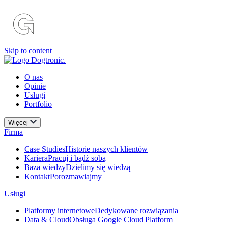
Skip to content
O nas
Opinie
Usługi
Portfolio
Więcej
Firma
Case Studies
Historie naszych klientów
Kariera
Pracuj i bądź sobą
Baza wiedzy
Dzielimy się wiedzą
Kontakt
Porozmawiajmy
Usługi
Platformy internetowe
Dedykowane rozwiązania
Data & Cloud
Obsługa Google Cloud Platform