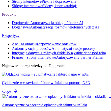
Strony internetowe
Piękne i dopracowane
Sklepy internetowe
Sklepy, które zarabiają
Produkty
Doginvoice
Automatyzacja obiegu faktur z AI
Doganswer
Automatyzacja rozmów telefonicznych z AI
Ekspertyzy
Analiza obrazu
Rozpoznawanie obiektów
Automatyzacja procesów
Automatyzuj swoje procesy
Integracja danych z różnych źródeł
Wszystkie dane pod ręką
Framer – strony internetowe
Autoryzowany partner Framer
Najnowsza porcja wiedzy od Dogtronic
Cyklicznie wystawianie faktur w Infakt za pomocą N8N
Więcej
Automatyczne oznaczanie opłaconych faktur w inFakt