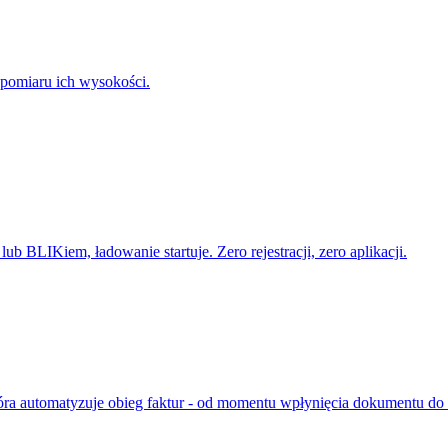
pomiaru ich wysokości.
b BLIKiem, ładowanie startuje. Zero rejestracji, zero aplikacji.
óra automatyzuje obieg faktur - od momentu wpłynięcia dokumentu do 