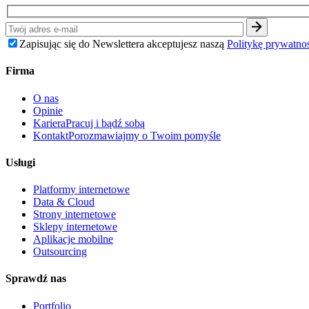
Zapisując się do Newslettera akceptujesz naszą
Politykę prywatno
Firma
O nas
Opinie
Kariera
Pracuj i bądź sobą
Kontakt
Porozmawiajmy o Twoim pomyśle
Usługi
Platformy internetowe
Data & Cloud
Strony internetowe
Sklepy internetowe
Aplikacje mobilne
Outsourcing
Sprawdź nas
Portfolio